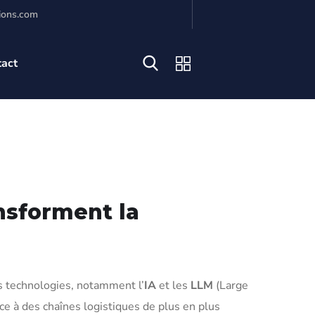
ions.com
tact
nsforment la
es technologies, notamment l’
IA
et les
LLM
(Large
ace à des chaînes logistiques de plus en plus