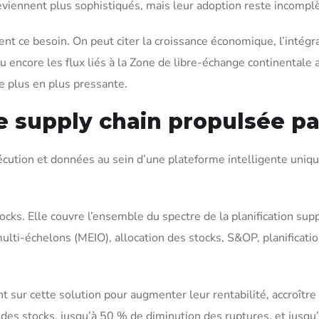
 deviennent plus sophistiqués, mais leur adoption reste incomplè
ent ce besoin. On peut citer la croissance économique, l’intégr
 encore les flux liés à la Zone de libre-échange continentale a
de plus en plus pressante.
 supply chain propulsée par
cution et données au sein d’une plateforme intelligente unique,
tocks. Elle couvre l’ensemble du spectre de la planification sup
ti-échelons (MEIO), allocation des stocks, S&OP, planificatio
ur cette solution pour augmenter leur rentabilité, accroître l
des stocks, jusqu’à 50 % de diminution des ruptures, et jusqu’