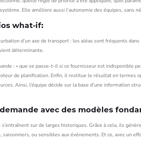
ectionné, quelle règle de priorité a été appliquée, quel paramèt
e système. Elle améliore aussi l’autonomie des équipes, sans n
ios what-if:
urbation d’un axe de transport : les aléas sont fréquents dans
vient déterminante.
nde : « que se passe-t-il si ce fournisseur est indisponible p
moteur de planification. Enfin, il restitue le résultat en termes
urces. Ainsi, l’équipe décide sur la base d’une information stru
la demande avec des modèles fond
entraînent sur de larges historiques. Grâce à cela, ils génèr
saisonniers, ou sensibles aux événements. Et ce, avec un eff