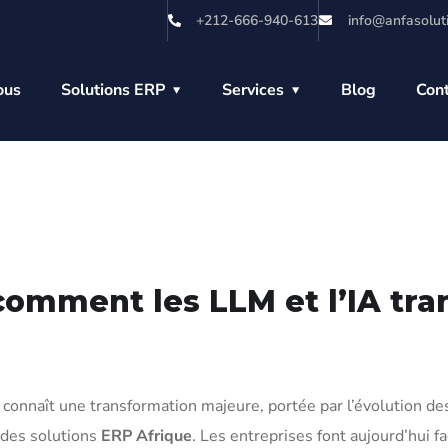
+212-666-940-613
info@anfasolut
ous
Solutions ERP
Services
Blog
Con
comment les LLM et l’IA tra
 connaît une transformation majeure, portée par l’évolution d
 des solutions
ERP Afrique
. Les entreprises font aujourd’hui f