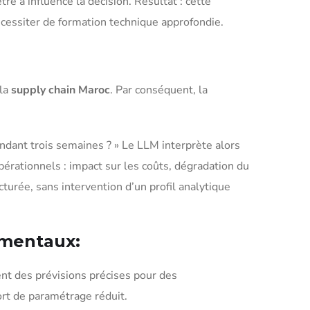
re a influencé la décision. Résultat : cette
écessiter de formation technique approfondie.
 la
supply chain Maroc
. Par conséquent, la
endant trois semaines ? » Le LLM interprète alors
 opérationnels : impact sur les coûts, dégradation du
cturée, sans intervention d’un profil analytique
amentaux:
ent des prévisions précises pour des
ort de paramétrage réduit.